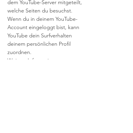
dem YouTube-Server mitgeteilt,
welche Seiten du besuchst.
Wenn du in deinem YouTube-
Account eingeloggt bist, kann
YouTube dein Surfverhalten
deinem persönlichen Profil
zuordnen.
Weitere Informationen zum
Umgang mit Nutzerdaten findest
du
unter:
https://policies.google.co
m/privacy
Rechtsgrundlage: Art. 6 Abs. 1 lit.
f DSGVO
​3. Deine Rechte